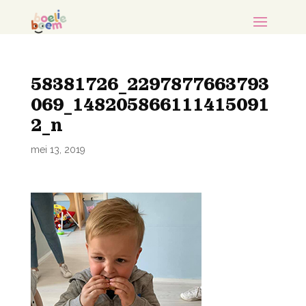
58381726_2297877663793
069_148205866111415091
2_n
mei 13, 2019