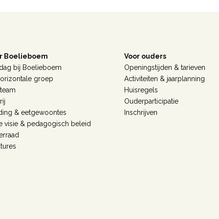
r Boelieboem
Voor ouders
dag bij Boelieboem
Openingstijden & tarieven
orizontale groep
Activiteiten & jaarplanning
 team
Huisregels
ij
Ouderparticipatie
ding & eetgewoontes
Inschrijven
 visie & pedagogisch beleid
erraad
tures