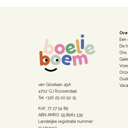
Ove
Een 
De h
Ons
Galer
Voe
Onze
Oud
van Gilselaan 49A
Vaca
4702 GJ Roosendaal
Tel: +316 25 00 92 15
KvK: 77 27 54 89
ABN AMRO: 55.8961.339
Landelijke registratie nummer: