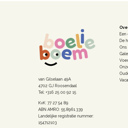
Ove
Een 
De h
Ons
Galer
Voe
Onze
Oud
van Gilselaan 49A
Vaca
4702 GJ Roosendaal
Tel: +316 25 00 92 15
KvK: 77 27 54 89
ABN AMRO: 55.8961.339
Landelijke registratie nummer:
154712103