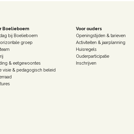
r Boelieboem
Voor ouders
dag bij Boelieboem
Openingstijden & tarieven
orizontale groep
Activiteiten & jaarplanning
 team
Huisregels
ij
Ouderparticipatie
ding & eetgewoontes
Inschrijven
 visie & pedagogisch beleid
erraad
tures